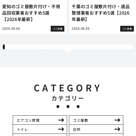
愛知のゴミ屋敷片付け・不用
千葉のゴミ屋敷片付け・遺品
品回収業者おすすめ5選
整理業者おすすめ5選【2026
【2026年最新】
年最新】
2026.08.06
2026.08.06
ゴミ屋敷
ゴミ屋敷
1
2
3
4
5
6
7
8
9
10
11
12
13
14
15
16
17
18
19
20
21
22
23
24
25
26
27
28
29
30
31
32
33
34
35
36
37
38
39
40
41
42
43
44
45
46
47
48
49
50
51
52
53
54
55
56
57
58
59
60
61
62
63
CATEGORY
カテゴリー
エアコン修理
ゴミ屋敷
トイレ
台所