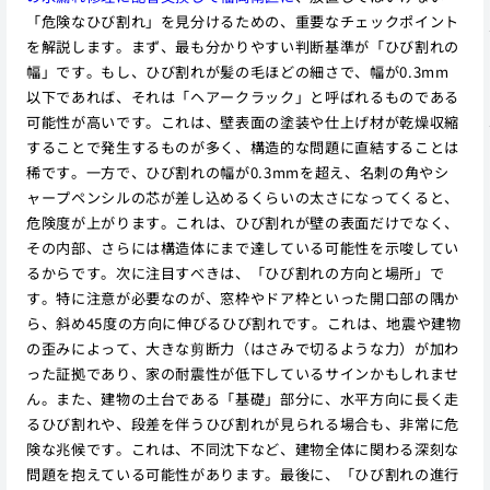
「危険なひび割れ」を見分けるための、重要なチェックポイント
を解説します。まず、最も分かりやすい判断基準が「ひび割れの
幅」です。もし、ひび割れが髪の毛ほどの細さで、幅が0.3mm
以下であれば、それは「ヘアークラック」と呼ばれるものである
可能性が高いです。これは、壁表面の塗装や仕上げ材が乾燥収縮
することで発生するものが多く、構造的な問題に直結することは
稀です。一方で、ひび割れの幅が0.3mmを超え、名刺の角やシ
ャープペンシルの芯が差し込めるくらいの太さになってくると、
危険度が上がります。これは、ひび割れが壁の表面だけでなく、
その内部、さらには構造体にまで達している可能性を示唆してい
るからです。次に注目すべきは、「ひび割れの方向と場所」で
す。特に注意が必要なのが、窓枠やドア枠といった開口部の隅か
ら、斜め45度の方向に伸びるひび割れです。これは、地震や建物
の歪みによって、大きな剪断力（はさみで切るような力）が加わ
った証拠であり、家の耐震性が低下しているサインかもしれませ
ん。また、建物の土台である「基礎」部分に、水平方向に長く走
るひび割れや、段差を伴うひび割れが見られる場合も、非常に危
険な兆候です。これは、不同沈下など、建物全体に関わる深刻な
問題を抱えている可能性があります。最後に、「ひび割れの進行